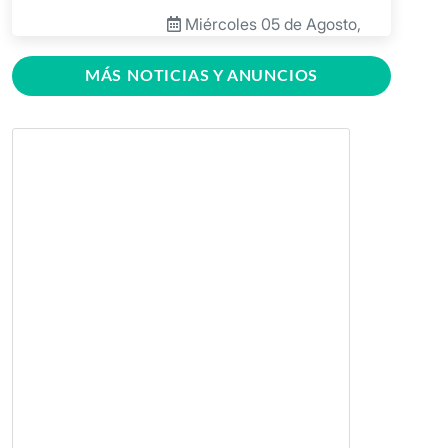
Miércoles 05 de Agosto,
2026
MÁS NOTICIAS Y ANUNCIOS
BICU firma contrato para
mejorar y equipar el Recinto
Universitario Regional de El
Rama
Jueves 30 de Julio, 2026
GRACCS realiza conversatorio
con estudiantes de BICU
Martes 28 de Julio, 2026
BICU fortaleció la innovación
educativa mediante charla
dirigida a docentes
Martes 28 de Julio, 2026