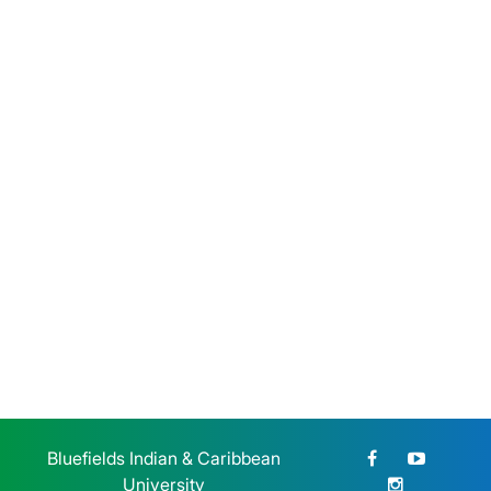
BICU dio la bienvenida a
estudiantes de reingreso de la
modalidad sabatina
Sábado 25 de Julio, 2026
BICU CUR Bilwi y CETERS
honran la memoria de la Gesta
Heroica Estudiantil de 1959
Jueves 23 de Julio, 2026
Bluefields Indian & Caribbean
University