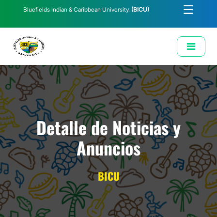
☰
Bluefields Indian & Caribbean University.
(BICU)
E-Learning
Biblioteca
Correo Institucional
Revista
Solicitud de Correo Institucional
Detalle de Noticias y
Anuncios
BICU