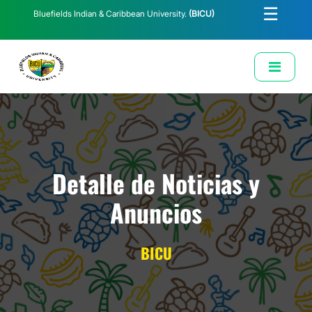
☰
Bluefields Indian & Caribbean University.
(BICU)
E-Learning
Biblioteca
Correo Institucional
Revista
Solicitud de Correo Institucional
Detalle de Noticias y
Anuncios
BICU