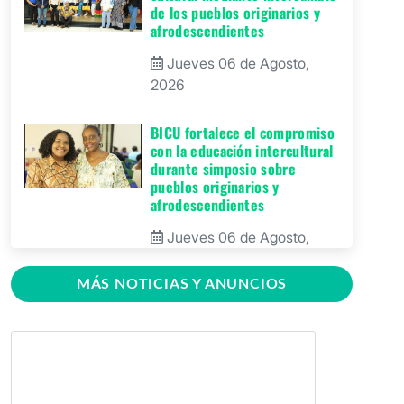
de los pueblos originarios y
afrodescendientes
Jueves 06 de Agosto,
2026
BICU fortalece el compromiso
con la educación intercultural
durante simposio sobre
pueblos originarios y
afrodescendientes
Jueves 06 de Agosto,
2026
MÁS NOTICIAS Y ANUNCIOS
BICU Bonanza fortalece la
identidad cultural de los
pueblos originarios mediante
conversatorio académico
Miércoles 05 de Agosto,