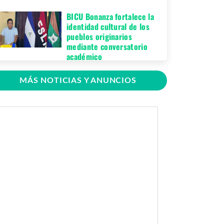
BICU Bonanza fortalece la
identidad cultural de los
pueblos originarios
mediante conversatorio
académico
Miércoles 05 de
MÁS NOTICIAS Y ANUNCIOS
Agosto, 2026
BICU firma contrato para
mejorar y equipar el
Recinto Universitario
Regional de El Rama
Jueves 30 de Julio,
2026
GRACCS realiza
conversatorio con
estudiantes de BICU