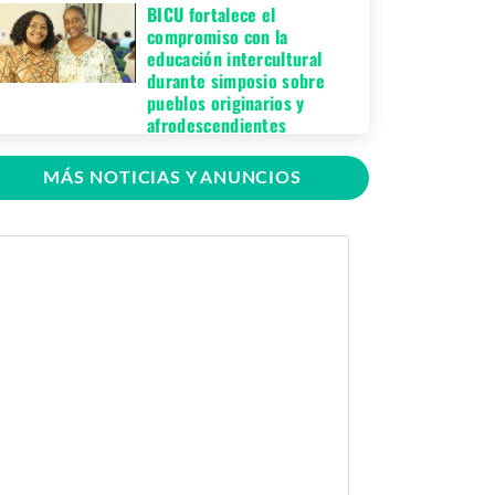
BICU fortalece el
compromiso con la
educación intercultural
durante simposio sobre
pueblos originarios y
afrodescendientes
Jueves 06 de Agosto,
MÁS NOTICIAS Y ANUNCIOS
2026
BICU Bonanza fortalece la
identidad cultural de los
pueblos originarios
mediante conversatorio
académico
Miércoles 05 de
Agosto, 2026
BICU firma contrato para
mejorar y equipar el