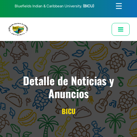
☰
Bluefields Indian & Caribbean University.
(BICU)
E-Learning
Biblioteca
Correo Institucional
Revista
Solicitud de Correo Institucional
Detalle de Noticias y
Anuncios
BICU