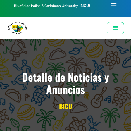
☰
Bluefields Indian & Caribbean University.
(BICU)
E-Learning
Biblioteca
Correo Institucional
Revista
Solicitud de Correo Institucional
Detalle de Noticias y
Anuncios
BICU