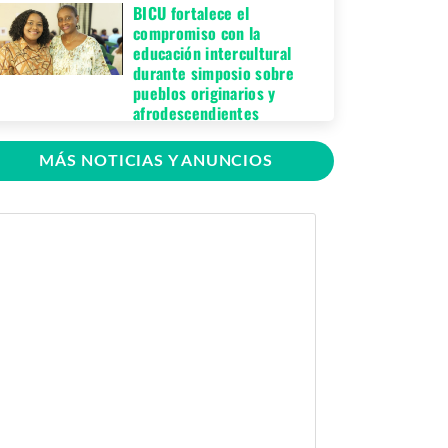
BICU fortalece el
compromiso con la
educación intercultural
durante simposio sobre
pueblos originarios y
afrodescendientes
Jueves 06 de Agosto,
MÁS NOTICIAS Y ANUNCIOS
2026
BICU Bonanza fortalece la
identidad cultural de los
pueblos originarios
mediante conversatorio
académico
Miércoles 05 de
Agosto, 2026
BICU firma contrato para
mejorar y equipar el