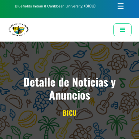
☰
Bluefields Indian & Caribbean University.
(BICU)
E-Learning
Biblioteca
Correo Institucional
Revista
Solicitud de Correo Institucional
Detalle de Noticias y
Anuncios
BICU