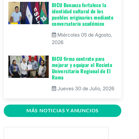
BICU Bonanza fortalece la
identidad cultural de los
pueblos originarios mediante
conversatorio académico
Miércoles 05 de Agosto,
2026
BICU firma contrato para
mejorar y equipar el Recinto
Universitario Regional de El
Rama
Jueves 30 de Julio, 2026
GRACCS realiza conversatorio
con estudiantes de BICU
MÁS NOTICIAS Y ANUNCIOS
Martes 28 de Julio, 2026
BICU fortaleció la innovación