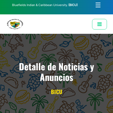
☰
Bluefields Indian & Caribbean University.
(BICU)
E-Learning
Biblioteca
Correo Institucional
Revista
Solicitud de Correo Institucional
Detalle de Noticias y
Anuncios
BICU