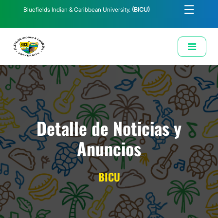
☰
Bluefields Indian & Caribbean University.
(BICU)
E-Learning
Biblioteca
Correo Institucional
Revista
Solicitud de Correo Institucional
Detalle de Noticias y
Anuncios
BICU