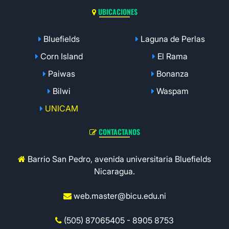
UBICACIONES
Bluefields
Laguna de Perlas
Corn Island
El Rama
Paiwas
Bonanza
Bilwi
Waspam
UNICAM
CONTACTANOS
Barrio San Pedro, avenida universitaria Bluefields
Nicaragua.
web.master@bicu.edu.ni
(505) 87065405 - 8905 8753