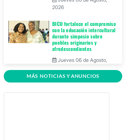
2026
BICU fortalece el compromiso
con la educación intercultural
durante simposio sobre
pueblos originarios y
afrodescendientes
Jueves 06 de Agosto,
2026
MÁS NOTICIAS Y ANUNCIOS
BICU Bonanza fortalece la
identidad cultural de los
pueblos originarios mediante
conversatorio académico
Miércoles 05 de Agosto,
2026
BICU firma contrato para