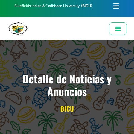
☰
Bluefields Indian & Caribbean University.
(BICU)
E-Learning
Biblioteca
Correo Institucional
Revista
Solicitud de Correo Institucional
Detalle de Noticias y
Anuncios
BICU