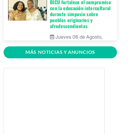
BICU fortalece el compromiso
con la educación intercultural
durante simposio sobre
pueblos originarios y
afrodescendientes
Jueves 06 de Agosto,
2026
MÁS NOTICIAS Y ANUNCIOS
BICU Bonanza fortalece la
identidad cultural de los
pueblos originarios mediante
conversatorio académico
Miércoles 05 de Agosto,
2026
BICU firma contrato para
mejorar y equipar el Recinto
Universitario Regional de El
Rama