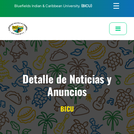
☰
Bluefields Indian & Caribbean University.
(BICU)
E-Learning
Biblioteca
Correo Institucional
Revista
Solicitud de Correo Institucional
Detalle de Noticias y
Anuncios
BICU