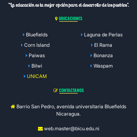
"La educación es la mejor opción para el desarrollo de los pueblos".
UBICACIONES
Bluefields
Laguna de Perlas
Corn Island
El Rama
Paiwas
Bonanza
Bilwi
Waspam
UNICAM
CONTACTANOS
Barrio San Pedro, avenida universitaria Bluefields
Nicaragua.
web.master@bicu.edu.ni