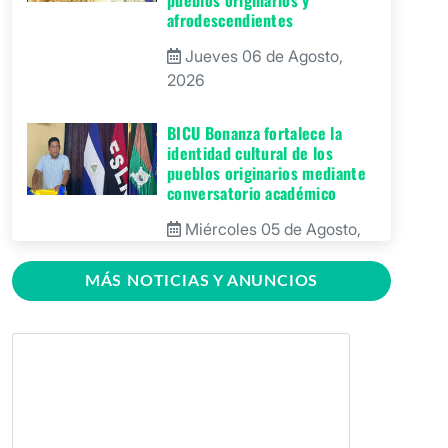
afrodescendientes
Jueves 06 de Agosto,
2026
BICU Bonanza fortalece la
identidad cultural de los
pueblos originarios mediante
conversatorio académico
Miércoles 05 de Agosto,
2026
MÁS NOTICIAS Y ANUNCIOS
BICU firma contrato para
mejorar y equipar el Recinto
Universitario Regional de El
Rama
Jueves 30 de Julio, 2026