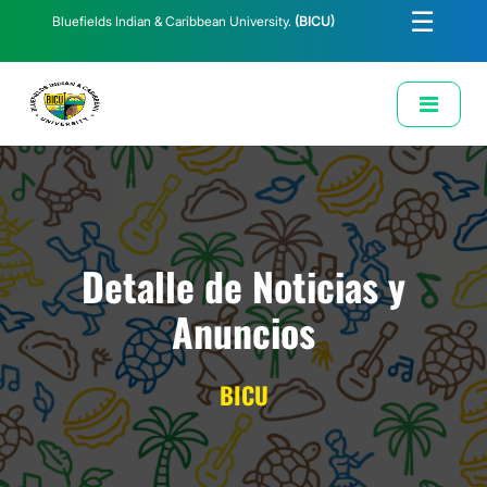
☰
Bluefields Indian & Caribbean University.
(BICU)
E-Learning
Biblioteca
Correo Institucional
Revista
Solicitud de Correo Institucional
Detalle de Noticias y
Anuncios
BICU