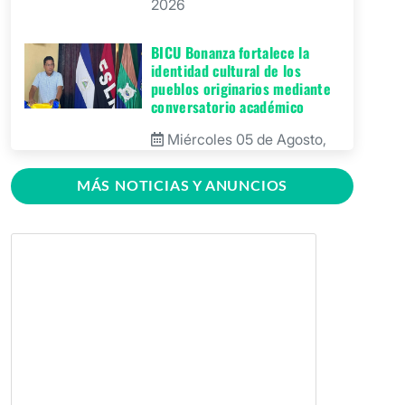
2026
BICU Bonanza fortalece la
identidad cultural de los
pueblos originarios mediante
conversatorio académico
Miércoles 05 de Agosto,
2026
MÁS NOTICIAS Y ANUNCIOS
BICU firma contrato para
mejorar y equipar el Recinto
Universitario Regional de El
Rama
Jueves 30 de Julio, 2026
GRACCS realiza conversatorio
con estudiantes de BICU
Martes 28 de Julio, 2026