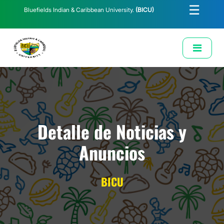
☰
Bluefields Indian & Caribbean University.
(BICU)
E-Learning
Biblioteca
Correo Institucional
Revista
Solicitud de Correo Institucional
Detalle de Noticias y
Anuncios
BICU