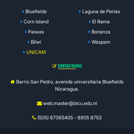
Bluefields
Laguna de Perlas
Corn Island
El Rama
Paiwas
Bonanza
Bilwi
Waspam
UNICAM
CONTACTANOS
Barrio San Pedro, avenida universitaria Bluefields
Nicaragua.
web.master@bicu.edu.ni
(505) 87065405 - 8905 8753