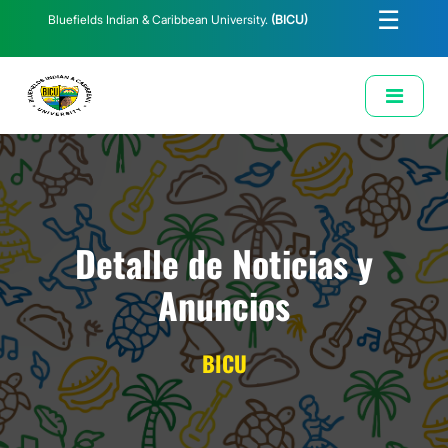
☰
Bluefields Indian & Caribbean University.
(BICU)
E-Learning
Biblioteca
Correo Institucional
Revista
Solicitud de Correo Institucional
Detalle de Noticias y
Anuncios
BICU