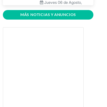
Jueves 06 de Agosto,
2026
MÁS NOTICIAS Y ANUNCIOS
BICU Bonanza fortalece la
identidad cultural de los
pueblos originarios mediante
conversatorio académico
Miércoles 05 de Agosto,
2026
BICU firma contrato para
mejorar y equipar el Recinto
Universitario Regional de El
Rama
Jueves 30 de Julio, 2026
GRACCS realiza conversatorio
con estudiantes de BICU