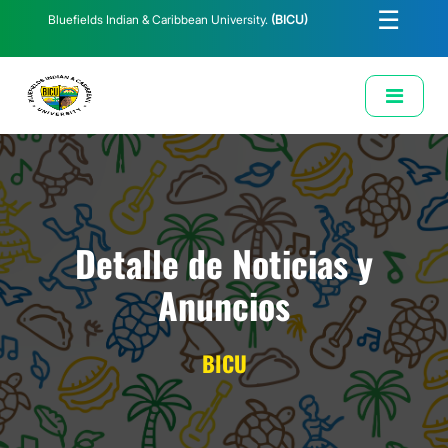
☰
Bluefields Indian & Caribbean University.
(BICU)
E-Learning
Biblioteca
Correo Institucional
Revista
Solicitud de Correo Institucional
Detalle de Noticias y
Anuncios
BICU