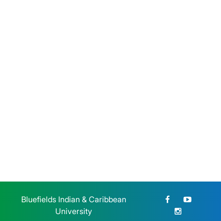
BICU participa en sesión de
trabajo para fortalecer la
revitalización de la lengua
rama
Lunes 27 de Julio, 2026
BICU dio la bienvenida a
estudiantes de reingreso de la
modalidad sabatina
Sábado 25 de Julio, 2026
Bluefields Indian & Caribbean
University