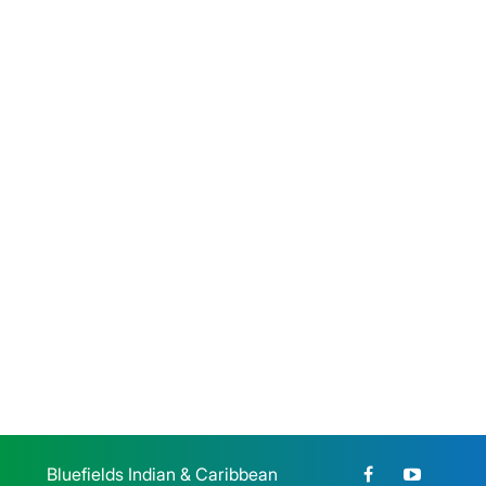
honran la memoria de la Gesta
Heroica Estudiantil de 1959
Jueves 23 de Julio, 2026
BICU participó en el Congreso
Nacional de Educación
Jueves 23 de Julio, 2026
Bluefields Indian & Caribbean