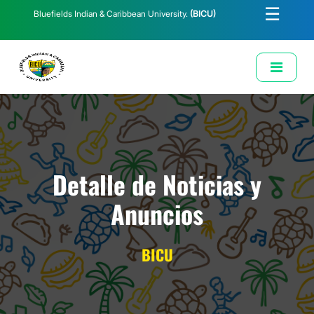
☰
Bluefields Indian & Caribbean University.
(BICU)
E-Learning
Biblioteca
Correo Institucional
Revista
Solicitud de Correo Institucional
Detalle de Noticias y
Anuncios
BICU