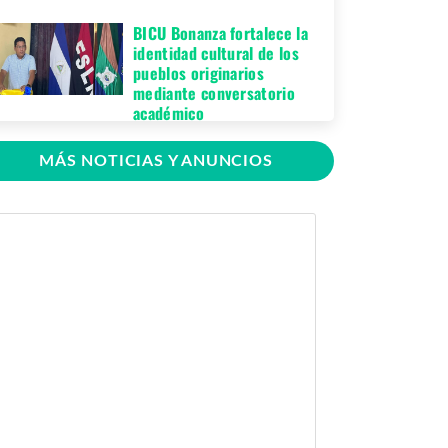
BICU Bonanza fortalece la
identidad cultural de los
pueblos originarios
mediante conversatorio
académico
Miércoles 05 de
MÁS NOTICIAS Y ANUNCIOS
Agosto, 2026
BICU firma contrato para
mejorar y equipar el
Recinto Universitario
Regional de El Rama
Jueves 30 de Julio,
2026
GRACCS realiza
conversatorio con
estudiantes de BICU