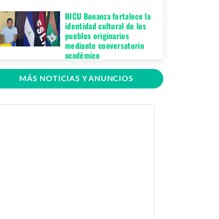
BICU Bonanza fortalece la
identidad cultural de los
pueblos originarios
mediante conversatorio
académico
Miércoles 05 de
MÁS NOTICIAS Y ANUNCIOS
Agosto, 2026
BICU firma contrato para
mejorar y equipar el
Recinto Universitario
Regional de El Rama
Jueves 30 de Julio,
2026
GRACCS realiza
conversatorio con
estudiantes de BICU