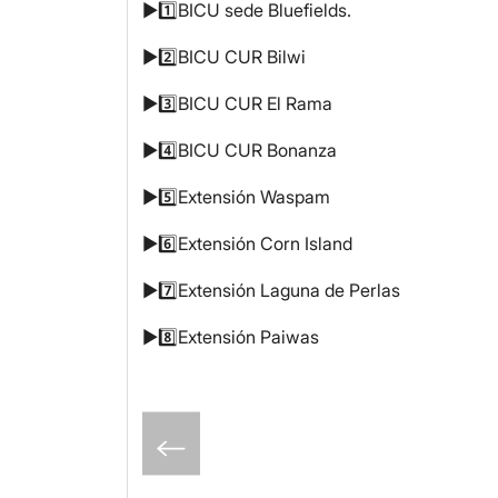
▶️1️⃣BICU sede Bluefields.
▶️2️⃣BICU CUR Bilwi
▶️3️⃣BICU CUR El Rama
▶️4️⃣BICU CUR Bonanza
▶️5️⃣Extensión Waspam
▶️6️⃣Extensión Corn Island
▶️7️⃣Extensión Laguna de Perlas
▶️8️⃣Extensión Paiwas