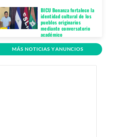
BICU Bonanza fortalece la
identidad cultural de los
pueblos originarios
mediante conversatorio
académico
Miércoles 05 de
MÁS NOTICIAS Y ANUNCIOS
Agosto, 2026
BICU firma contrato para
mejorar y equipar el
Recinto Universitario
Regional de El Rama
Jueves 30 de Julio,
2026
GRACCS realiza
conversatorio con
estudiantes de BICU