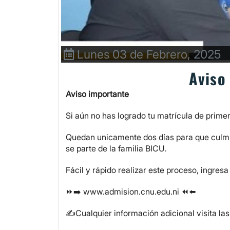
Lunes 03 de Febrero, 2025
Aviso
Aviso importante
Si aún no has logrado tu matrícula de prime
Quedan unicamente dos días para que culmin
se parte de la familia BICU.
Fácil y rápido realizar este proceso, ingresa
⏩➡️ www.admision.cnu.edu.ni ⏪⬅️
✍️Cualquier información adicional visita las