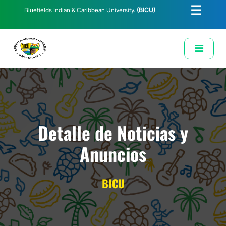
☰
Bluefields Indian & Caribbean University.
(BICU)
E-Learning
Biblioteca
Correo Institucional
Revista
Solicitud de Correo Institucional
Detalle de Noticias y
Anuncios
BICU