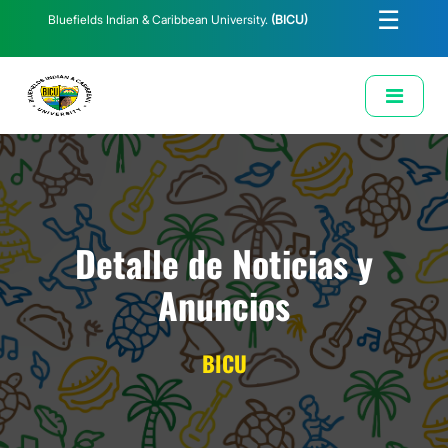
☰
Bluefields Indian & Caribbean University.
(BICU)
E-Learning
Biblioteca
Correo Institucional
Revista
Solicitud de Correo Institucional
Detalle de Noticias y
Anuncios
BICU