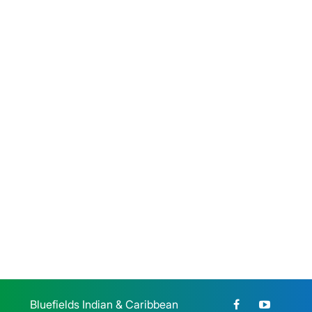
honran la memoria de la Gesta
Heroica Estudiantil de 1959
Jueves 23 de Julio, 2026
BICU participó en el Congreso
Nacional de Educación
Jueves 23 de Julio, 2026
Bluefields Indian & Caribbean