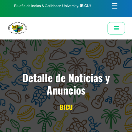
☰
Bluefields Indian & Caribbean University.
(BICU)
E-Learning
Biblioteca
Correo Institucional
Revista
Solicitud de Correo Institucional
Detalle de Noticias y
Anuncios
BICU