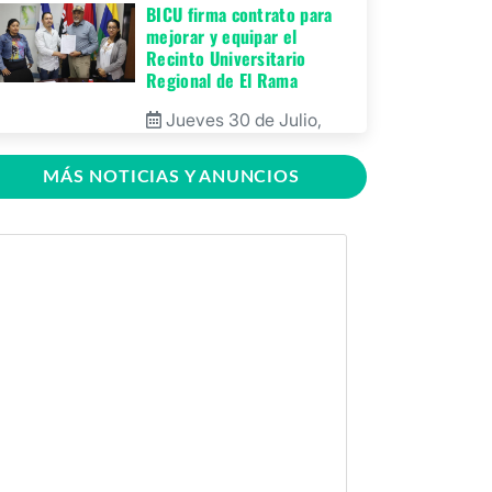
BICU firma contrato para
mejorar y equipar el
Recinto Universitario
Regional de El Rama
Jueves 30 de Julio,
2026
MÁS NOTICIAS Y ANUNCIOS
GRACCS realiza
conversatorio con
estudiantes de BICU
Martes 28 de Julio,
2026
BICU fortaleció la
innovación educativa
mediante charla dirigida a
docentes
Martes 28 de Julio,