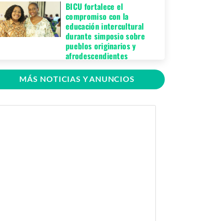
BICU fortalece el
compromiso con la
educación intercultural
durante simposio sobre
pueblos originarios y
afrodescendientes
Jueves 06 de Agosto,
MÁS NOTICIAS Y ANUNCIOS
2026
BICU Bonanza fortalece la
identidad cultural de los
pueblos originarios
mediante conversatorio
académico
Miércoles 05 de
Agosto, 2026
BICU firma contrato para
mejorar y equipar el