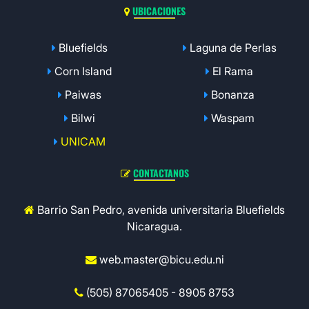
UBICACIONES
Bluefields
Laguna de Perlas
Corn Island
El Rama
Paiwas
Bonanza
Bilwi
Waspam
UNICAM
CONTACTANOS
Barrio San Pedro, avenida universitaria Bluefields
Nicaragua.
web.master@bicu.edu.ni
(505) 87065405 - 8905 8753