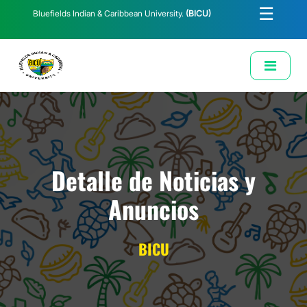
☰
Bluefields Indian & Caribbean University.
(BICU)
E-Learning
Biblioteca
Correo Institucional
Revista
Solicitud de Correo Institucional
Detalle de Noticias y
Anuncios
BICU