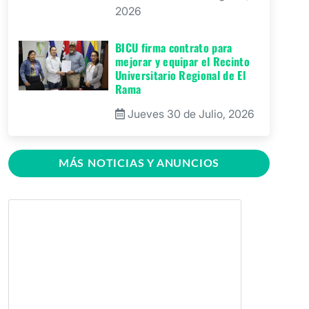
2026
BICU firma contrato para
mejorar y equipar el Recinto
Universitario Regional de El
Rama
Jueves 30 de Julio, 2026
GRACCS realiza conversatorio
con estudiantes de BICU
MÁS NOTICIAS Y ANUNCIOS
Martes 28 de Julio, 2026
BICU fortaleció la innovación
educativa mediante charla
dirigida a docentes
Martes 28 de Julio, 2026