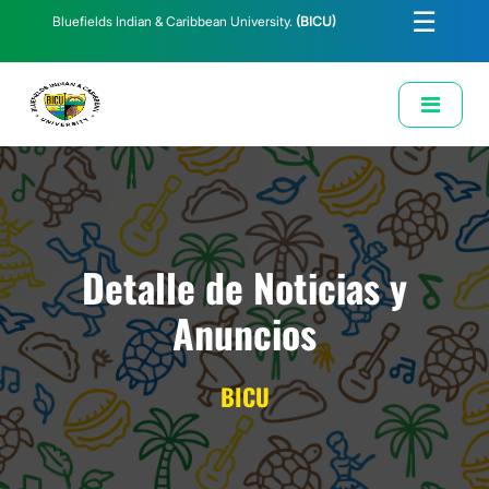
☰
Bluefields Indian & Caribbean University.
(BICU)
E-Learning
Biblioteca
Correo Institucional
Revista
Solicitud de Correo Institucional
Detalle de Noticias y
Anuncios
BICU