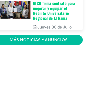
BICU firma contrato para
mejorar y equipar el
Recinto Universitario
Regional de El Rama
Jueves 30 de Julio,
2026
MÁS NOTICIAS Y ANUNCIOS
GRACCS realiza
conversatorio con
estudiantes de BICU
Martes 28 de Julio,
2026
BICU fortaleció la
innovación educativa
mediante charla dirigida a
docentes
Martes 28 de Julio,