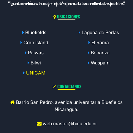
"La educación es la mejor opción para el desarrollo de los pueblos".
UBICACIONES
Bluefields
Laguna de Perlas
Corn Island
El Rama
Paiwas
Bonanza
Bilwi
Waspam
UNICAM
CONTACTANOS
Barrio San Pedro, avenida universitaria Bluefields
Nicaragua.
web.master@bicu.edu.ni