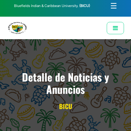
☰
Bluefields Indian & Caribbean University.
(BICU)
E-Learning
Biblioteca
Correo Institucional
Revista
Solicitud de Correo Institucional
Detalle de Noticias y
Anuncios
BICU