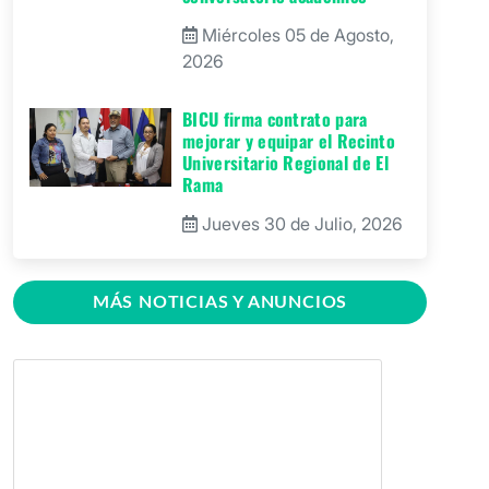
Miércoles 05 de Agosto,
2026
BICU firma contrato para
mejorar y equipar el Recinto
Universitario Regional de El
Rama
Jueves 30 de Julio, 2026
GRACCS realiza conversatorio
con estudiantes de BICU
MÁS NOTICIAS Y ANUNCIOS
Martes 28 de Julio, 2026
BICU fortaleció la innovación
educativa mediante charla
dirigida a docentes
Martes 28 de Julio, 2026