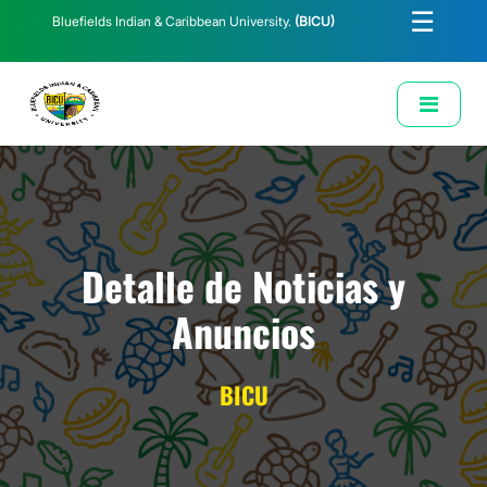
☰
Bluefields Indian & Caribbean University.
(BICU)
E-Learning
Biblioteca
Correo Institucional
Revista
Solicitud de Correo Institucional
Detalle de Noticias y
Anuncios
BICU