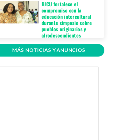
BICU fortalece el
compromiso con la
educación intercultural
durante simposio sobre
pueblos originarios y
afrodescendientes
Jueves 06 de Agosto,
MÁS NOTICIAS Y ANUNCIOS
2026
BICU Bonanza fortalece la
identidad cultural de los
pueblos originarios
mediante conversatorio
académico
Miércoles 05 de
Agosto, 2026
BICU firma contrato para
mejorar y equipar el