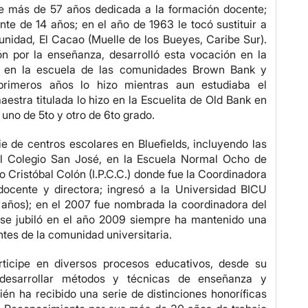
ne más de 57 años dedicada a la formación docente;
e de 14 años; en el año de 1963 le tocó sustituir a
nidad, El Cacao (Muelle de los Bueyes, Caribe Sur).
ón por la enseñanza, desarrolló esta vocación en la
s en la escuela de las comunidades Brown Bank y
primeros años lo hizo mientras aun estudiaba el
estra titulada lo hizo en la Escuelita de Old Bank en
, uno de 5to y otro de 6to grado.
ie de centros escolares en Bluefields, incluyendo las
el Colegio San José, en la Escuela Normal Ocho de
co Cristóbal Colón (I.P.C.C.) donde fue la Coordinadora
ocente y directora; ingresó a la Universidad BICU
años); en el 2007 fue nombrada la coordinadora del
 se jubiló en el año 2009 siempre ha mantenido una
tes de la comunidad universitaria.
rticipe en diversos procesos educativos, desde su
 desarrollar métodos y técnicas de enseñanza y
ién ha recibido una serie de distinciones honoríficas