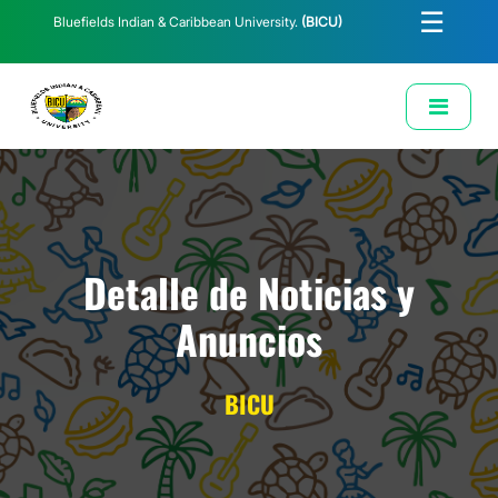
☰
Bluefields Indian & Caribbean University.
(BICU)
E-Learning
Biblioteca
Correo Institucional
Revista
Solicitud de Correo Institucional
Detalle de Noticias y
Anuncios
BICU