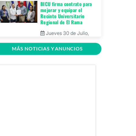
BICU firma contrato para
mejorar y equipar el
Recinto Universitario
Regional de El Rama
Jueves 30 de Julio,
2026
MÁS NOTICIAS Y ANUNCIOS
GRACCS realiza
conversatorio con
estudiantes de BICU
Martes 28 de Julio,
2026
BICU fortaleció la
innovación educativa
mediante charla dirigida a
docentes
Martes 28 de Julio,