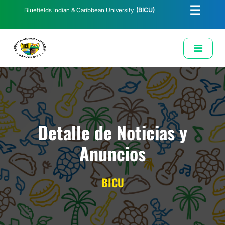
☰
Bluefields Indian & Caribbean University.
(BICU)
E-Learning
Biblioteca
Correo Institucional
Revista
Solicitud de Correo Institucional
Detalle de Noticias y
Anuncios
BICU