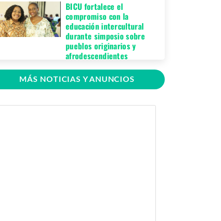
BICU fortalece el
compromiso con la
educación intercultural
durante simposio sobre
pueblos originarios y
afrodescendientes
Jueves 06 de Agosto,
MÁS NOTICIAS Y ANUNCIOS
2026
BICU Bonanza fortalece la
identidad cultural de los
pueblos originarios
mediante conversatorio
académico
Miércoles 05 de
Agosto, 2026
BICU firma contrato para
mejorar y equipar el