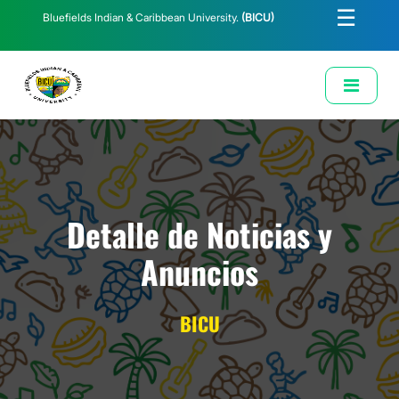
☰
Bluefields Indian & Caribbean University.
(BICU)
E-Learning
Biblioteca
Correo Institucional
Revista
Solicitud de Correo Institucional
Detalle de Noticias y
Anuncios
BICU