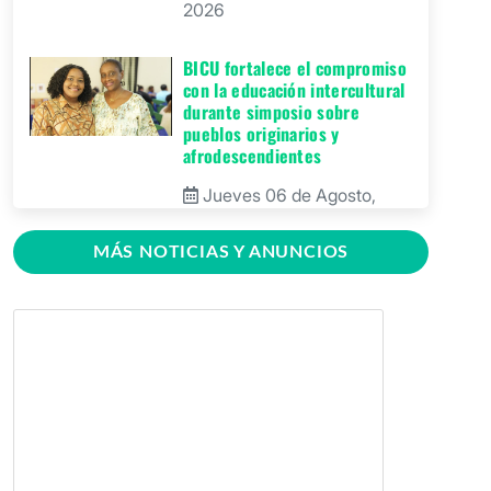
2026
BICU fortalece el compromiso
con la educación intercultural
durante simposio sobre
pueblos originarios y
afrodescendientes
Jueves 06 de Agosto,
2026
MÁS NOTICIAS Y ANUNCIOS
BICU Bonanza fortalece la
identidad cultural de los
pueblos originarios mediante
conversatorio académico
Miércoles 05 de Agosto,
2026
BICU firma contrato para
mejorar y equipar el Recinto