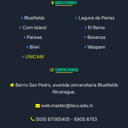
UBICACIONES
Bluefields
Laguna de Perlas
Corn Island
El Rama
Paiwas
Bonanza
Bilwi
Waspam
UNICAM
CONTACTANOS
Barrio San Pedro, avenida universitaria Bluefields
Nicaragua.
web.master@bicu.edu.ni
(505) 87065405 - 8905 8753