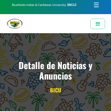
☰
Bluefields Indian & Caribbean University.
(BICU)
E-Learning
Biblioteca
Correo Institucional
Revista
Solicitud de Correo Institucional
Detalle de Noticias y
Anuncios
BICU