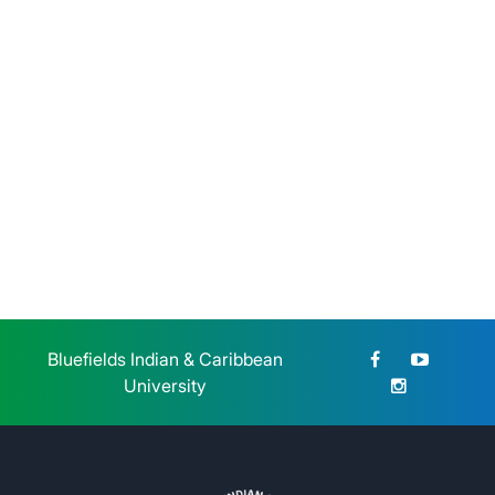
Sábado 25 de Julio, 2026
BICU CUR Bilwi y CETERS
honran la memoria de la Gesta
Heroica Estudiantil de 1959
Jueves 23 de Julio, 2026
Bluefields Indian & Caribbean
University