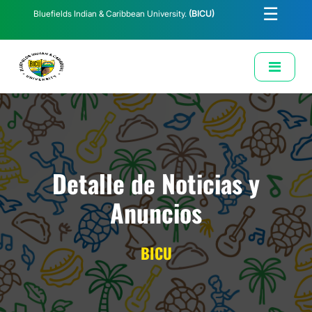
☰
Bluefields Indian & Caribbean University.
(BICU)
E-Learning
Biblioteca
Correo Institucional
Revista
Solicitud de Correo Institucional
Detalle de Noticias y
Anuncios
BICU