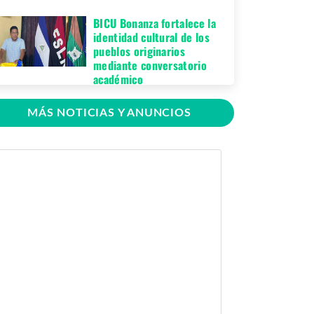
BICU Bonanza fortalece la
identidad cultural de los
pueblos originarios
mediante conversatorio
académico
Miércoles 05 de
MÁS NOTICIAS Y ANUNCIOS
Agosto, 2026
BICU firma contrato para
mejorar y equipar el
Recinto Universitario
Regional de El Rama
Jueves 30 de Julio,
2026
GRACCS realiza
conversatorio con
estudiantes de BICU