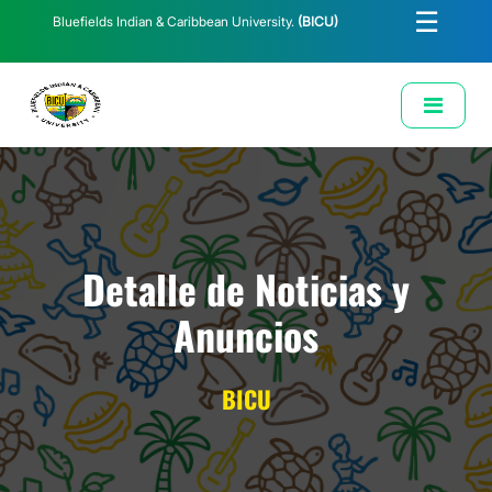
☰
Bluefields Indian & Caribbean University.
(BICU)
E-Learning
Biblioteca
Correo Institucional
Revista
Solicitud de Correo Institucional
Detalle de Noticias y
Anuncios
BICU