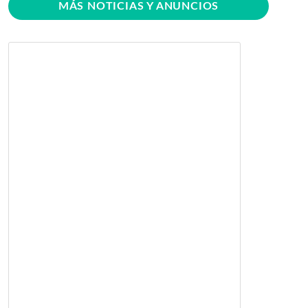
MÁS NOTICIAS Y ANUNCIOS
BICU firma contrato para
mejorar y equipar el Recinto
Universitario Regional de El
Rama
Jueves 30 de Julio, 2026
GRACCS realiza conversatorio
con estudiantes de BICU
Martes 28 de Julio, 2026
BICU fortaleció la innovación
educativa mediante charla
dirigida a docentes
Martes 28 de Julio, 2026
Taller de Arte para Promover
el rescate de las culturas y las