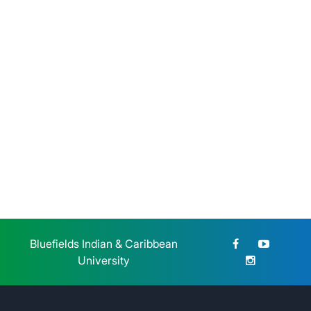
modalidad sabatina
Sábado 25 de Julio, 2026
BICU CUR Bilwi y CETERS
honran la memoria de la Gesta
Heroica Estudiantil de 1959
Jueves 23 de Julio, 2026
Bluefields Indian & Caribbean
University