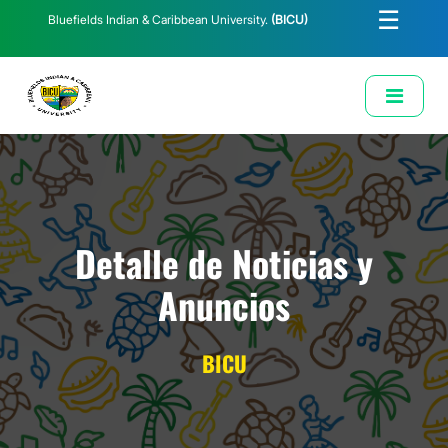
☰
Bluefields Indian & Caribbean University.
(BICU)
E-Learning
Biblioteca
Correo Institucional
Revista
Solicitud de Correo Institucional
Detalle de Noticias y
Anuncios
BICU