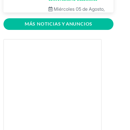
Miércoles 05 de Agosto,
2026
MÁS NOTICIAS Y ANUNCIOS
BICU firma contrato para
mejorar y equipar el Recinto
Universitario Regional de El
Rama
Jueves 30 de Julio, 2026
GRACCS realiza conversatorio
con estudiantes de BICU
Martes 28 de Julio, 2026
BICU fortaleció la innovación
educativa mediante charla
dirigida a docentes
Martes 28 de Julio, 2026