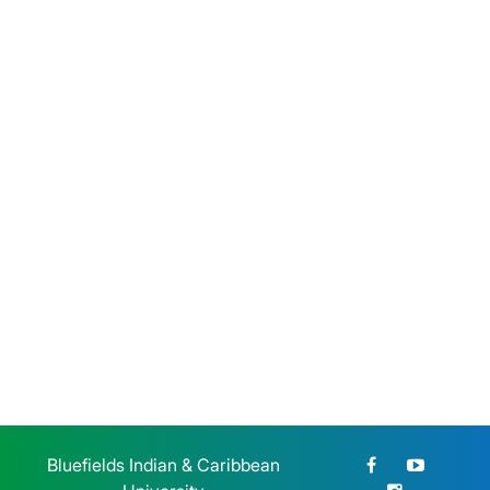
BICU dio la bienvenida a
estudiantes de reingreso de la
modalidad sabatina
Sábado 25 de Julio, 2026
BICU CUR Bilwi y CETERS
honran la memoria de la Gesta
Heroica Estudiantil de 1959
Jueves 23 de Julio, 2026
Bluefields Indian & Caribbean