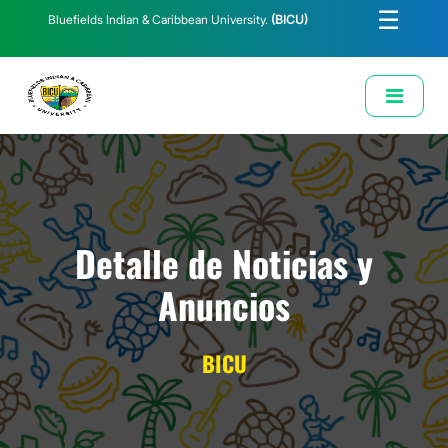
☰
Bluefields Indian & Caribbean University.
(BICU)
E-Learning
Biblioteca
Correo Institucional
Revista
Solicitud de Correo Institucional
Detalle de Noticias y
Anuncios
BICU