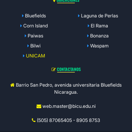
Bluefields
Laguna de Perlas
Corn Island
El Rama
Paiwas
Bonanza
Bilwi
Waspam
UNICAM
CONTACTANOS
Barrio San Pedro, avenida universitaria Bluefields
Nicaragua.
web.master@bicu.edu.ni
(505) 87065405 - 8905 8753