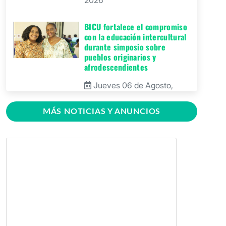
BICU fortalece el compromiso
con la educación intercultural
durante simposio sobre
pueblos originarios y
afrodescendientes
Jueves 06 de Agosto,
2026
MÁS NOTICIAS Y ANUNCIOS
BICU Bonanza fortalece la
identidad cultural de los
pueblos originarios mediante
conversatorio académico
Miércoles 05 de Agosto,
2026
BICU firma contrato para
mejorar y equipar el Recinto