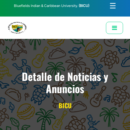
☰
Bluefields Indian & Caribbean University.
(BICU)
E-Learning
Biblioteca
Correo Institucional
Revista
Solicitud de Correo Institucional
Detalle de Noticias y
Anuncios
BICU