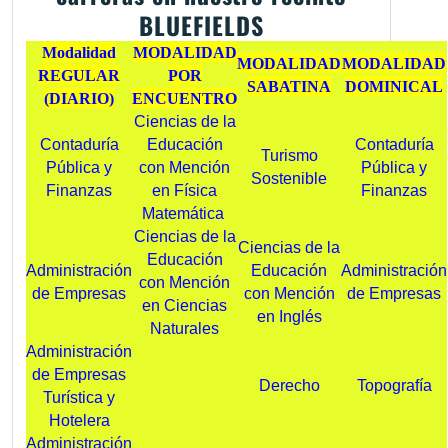
BLUEFIELDS
Modalidad
MODALIDAD
MODALIDAD
MODALIDAD
REGULAR
POR
SABATINA
DOMINICAL
(DIARIO)
ENCUENTRO
Ciencias de la
Contaduría
Educación
Contaduría
Turismo
Pública y
con Mención
Pública y
Sostenible
Finanzas
en Física
Finanzas
Matemática
Ciencias de la
Ciencias de la
Educación
Administración
Educación
Administración
con Mención
de Empresas
con Mención
de Empresas
en Ciencias
en Inglés
Naturales
Administración
de Empresas
Derecho
Topografía
Turística y
Hotelera
Administración