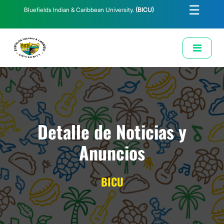
☰
Bluefields Indian & Caribbean University.
(BICU)
E-Learning
Biblioteca
Correo Institucional
Revista
Solicitud de Correo Institucional
Detalle de Noticias y
Anuncios
BICU