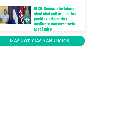
BICU Bonanza fortalece la
identidad cultural de los
pueblos originarios
mediante conversatorio
académico
Miércoles 05 de
MÁS NOTICIAS Y ANUNCIOS
Agosto, 2026
BICU firma contrato para
mejorar y equipar el
Recinto Universitario
Regional de El Rama
Jueves 30 de Julio,
2026
GRACCS realiza
conversatorio con
estudiantes de BICU