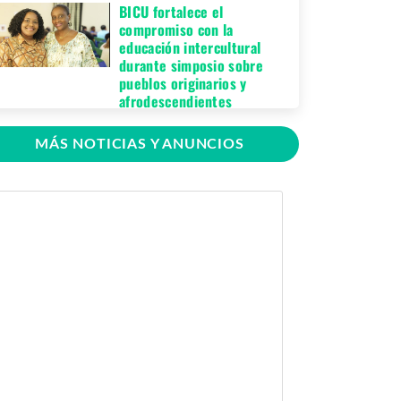
BICU fortalece el
compromiso con la
educación intercultural
durante simposio sobre
pueblos originarios y
afrodescendientes
Jueves 06 de Agosto,
MÁS NOTICIAS Y ANUNCIOS
2026
BICU Bonanza fortalece la
identidad cultural de los
pueblos originarios
mediante conversatorio
académico
Miércoles 05 de
Agosto, 2026
BICU firma contrato para
mejorar y equipar el