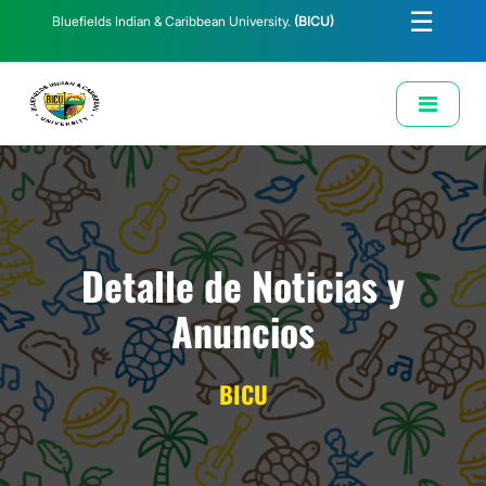
☰
Bluefields Indian & Caribbean University.
(BICU)
E-Learning
Biblioteca
Correo Institucional
Revista
Solicitud de Correo Institucional
Detalle de Noticias y
Anuncios
BICU