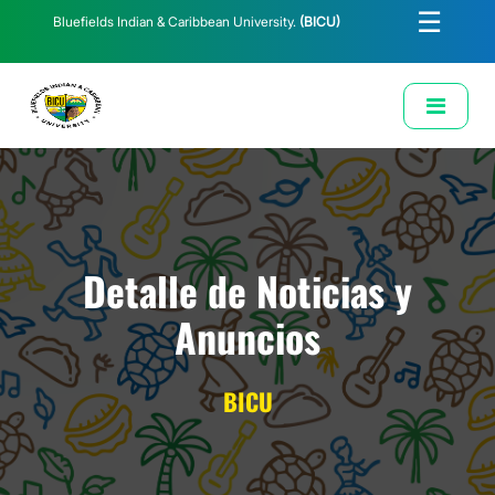
☰
Bluefields Indian & Caribbean University.
(BICU)
E-Learning
Biblioteca
Correo Institucional
Revista
Solicitud de Correo Institucional
Detalle de Noticias y
Anuncios
BICU