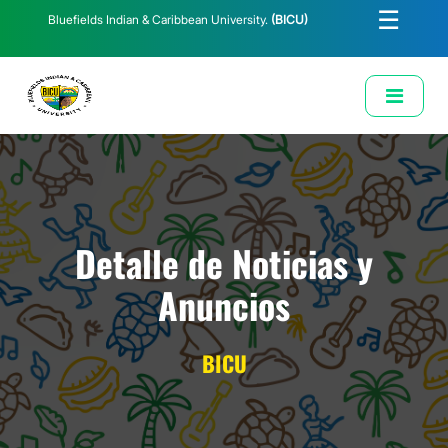
☰
Bluefields Indian & Caribbean University.
(BICU)
E-Learning
Biblioteca
Correo Institucional
Revista
Solicitud de Correo Institucional
Detalle de Noticias y
Anuncios
BICU