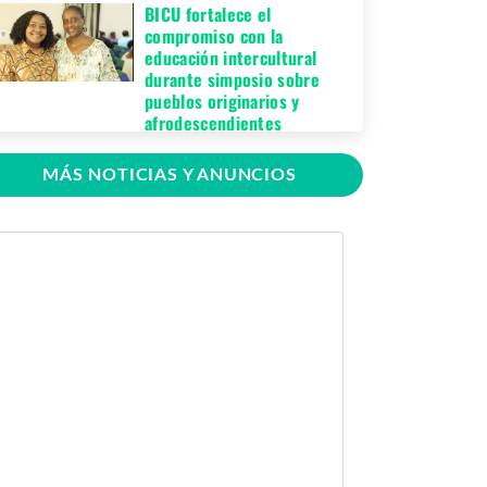
BICU fortalece el
compromiso con la
educación intercultural
durante simposio sobre
pueblos originarios y
afrodescendientes
Jueves 06 de Agosto,
MÁS NOTICIAS Y ANUNCIOS
2026
BICU Bonanza fortalece la
identidad cultural de los
pueblos originarios
mediante conversatorio
académico
Miércoles 05 de
Agosto, 2026
BICU firma contrato para
mejorar y equipar el